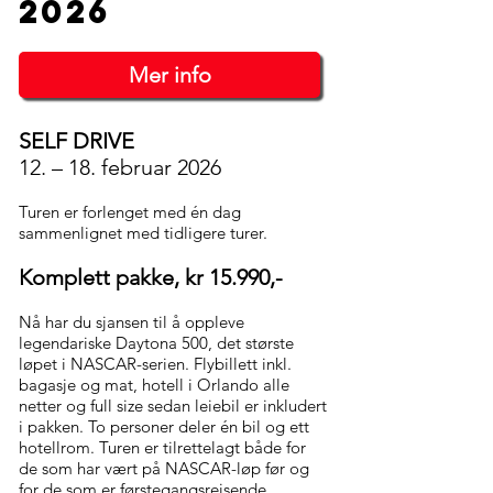
2026
Mer info
SELF DRIVE
12. – 18. februar 2026
Turen er forlenget med én dag
sammenlignet med tidligere turer.
K
omplett pakke, kr 15.990,-
Nå har du sjansen til å oppleve
legendariske Daytona 500, det største
løpet i NASCAR-serien. Flybillett inkl.
bagasje og mat, hotell i Orlando alle
netter og full size sedan leiebil er inkludert
i pakken.
To
personer deler én
bil og ett
hotellrom.
Turen er tilrettelagt både for
de som har vært på NASCAR-løp før og
for de som er førstegangsreisende.