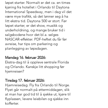
løpet starter. Normalt er det ca. en times
kjøring fra hotellet i Orlando til Daytona
International Speedway, men i dag vil det
være mye trafikk, så det lønner seg å ha
litt ekstra tid. Daytona 500 er stort. Før
løpet starter, er det show, musikk og
underholdning, og mange bruker tid i
salgsbodene hvor det bl.a. selges
NASCAR-effekter. PDF-heftet du får før
avreise, har tips om parkering og
planlegging av løpsdagen.
Mandag 16. februar 2026:
Ekstra-dag til å oppleve sentrale Florida
og Orlando. Kanskje litt shopping før
hjemreisen?
Tirsdag 17. februar 2026:
Hjemreisedag. Fly fra Orlando til Norge.
Flyet går normalt på ettermiddagen, slik
at man har god tid til å sjekke ut, kjøre til
flyplassen, levere leiebilen og sjekke inn
kofferter.