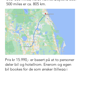
500 miles er ca. 805 km.
Pris kr 15.990,- er basert på at to personer
deler bil og hotellrom. Enerom og egen
bil bookes for de som ønsker (tillegg i
pris). Dersom flere ønsker å kjøre
sammen, booker vi gjerne SUV eller
van/minibuss, ofte uten ekstra kostnad.
Barn og tenåringer som deler hotellrom
med to voksne, faktureres kun for
flybilletten og NASCAR-billetten. Dette er
en Self Drive tur. Man kjører på egenhånd,
uten reiseleder.
Har du spørsmål
underveis, kan du alltid ringe oss på