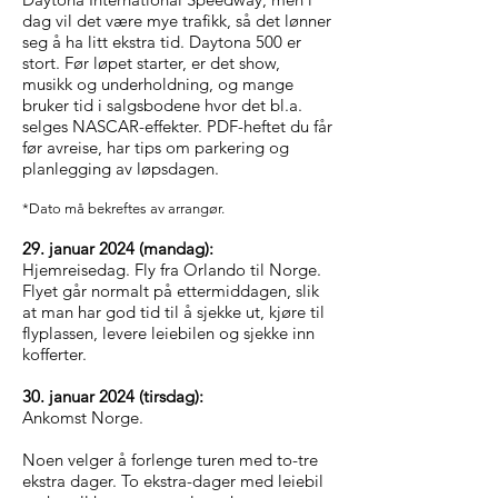
dag vil det være mye trafikk, så det lønner
seg å ha litt ekstra tid. Daytona 500 er
stort. Før løpet starter, er det show,
musikk og underholdning, og mange
bruker tid i salgsbodene hvor det bl.a.
selges NASCAR-effekter. PDF-heftet du får
før avreise, har tips om parkering og
planlegging av løpsdagen.
*Dato må bekreftes av arrangør.
29. januar 2024 (mandag):
Hjemreisedag. Fly fra Orlando til Norge.
Flyet går normalt på ettermiddagen, slik
at man har god tid til å sjekke ut, kjøre til
flyplassen, levere leiebilen og sjekke inn
kofferter.
30. januar 2024 (tirsdag):
Ankomst Norge
.
Noen velger å forlenge turen med to-tre
ekstra dager. To ekstra-dager med leiebil