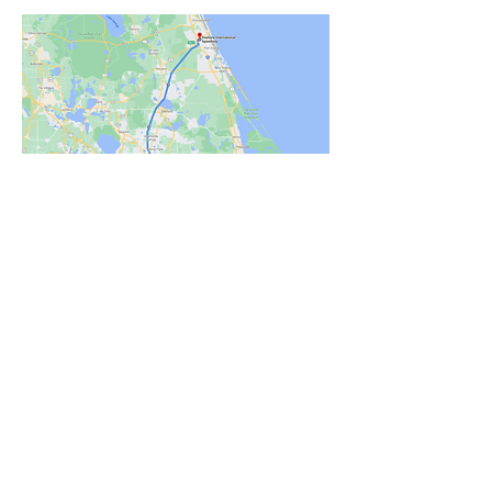
Hva skjer når du melder deg på?
1. Send oss navnene på hver deltager
(
kjetil@hopalong.no
) eller ring
73 43 66
05
.
2. Du får en depositumgiro på kr 2.500,-
pr. person.
Giroen har forfall innen 14
dager, men innbetalt beløp er
refunderbart om du velger å kansellere
innen 1. september 2023.
3. Velg leiebilklasse. Du kan oppgradere
leiebil om du ønsker.
4. Godkjenn flyruten. Vi sender ut forslag
på best mulig flyrute. Du kan oppgradere