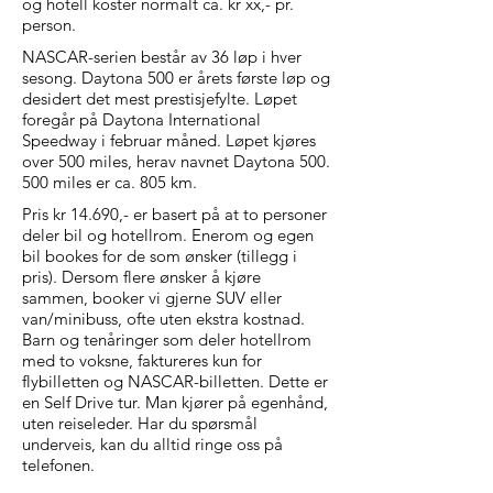
og hotell koster normalt ca. kr xx,- pr.
person.
NASCAR-serien består av 36 løp i hver
sesong. Daytona 500 er årets første løp og
desidert det mest prestisjefylte. Løpet
foregår på Daytona International
Speedway i februar måned. Løpet kjøres
over 500 miles, herav navnet Daytona 500.
500 miles er ca. 805 km.
Pris kr 14.690,- er basert på at to personer
deler bil og hotellrom. Enerom og egen
bil bookes for de som ønsker (tillegg i
pris). Dersom flere ønsker å kjøre
sammen, booker vi gjerne SUV eller
van/minibuss, ofte uten ekstra kostnad.
Barn og tenåringer som deler hotellrom
med to voksne, faktureres kun for
flybilletten og NASCAR-billetten. Dette er
en Self Drive tur. Man kjører på egenhånd,
uten reiseleder.
Har du spørsmål
underveis, kan du alltid ringe oss på
telefonen.