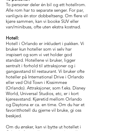
To personer deler én bil og ett hotellrom.
Alle rom har to separate senger. For par,
vanligvis én stor dobbeltseng. Om flere vil
kjøre sammen, kan vi booke SUV eller
van/minibuss, ofte uten ekstra kostnad.
Hotell:
Hotell i Orlando er inkludert i pakken. Vi
bruker kun hoteller som vi selv har
inspisert og som vi vet holder god
standard. Hotellene vi bruker, ligger
sentralt i forhold til attraksjoner og i
gangavstand til restaurant. Vi bruker ofte
hoteller på International Drive i Orlando
eller ved Old Town i Kissimmee
(Orlando). Attraksjoner, som f.eks. Disney
World, Universal Studios, etc, er i kort
kjøreavstand. Kjøretid mellom Orlando
og Daytona er ca. en time. Om du har et
favoritthotell du gjerne vil bruke, gi oss
beskjed.
Om du ønsker, kan vi bytte ut hotellet i