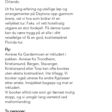
Orlando.
Ut fra lang erfaring og utallige løp og
arrangementer på Daytona opp gjennom
årene, vet vi hva som bidrar til en
vellykket tur. F.eks. vil rett hotellvalg
utgjøre en stor forskjell. På denne turen
kan du være trygg på at alle i ditt
reisefølge vil få en god, kvalitetssikret
Florida-tur.
Fly:
Avreise fra Gardermoen er inkludert i
pakken. Avreise fra Trondheim,
Kristiansund, Bergen, Stavanger,
Kristiansand eller Torp kan ofte bookes
uten ekstra kostnad/evt. lite tillegg. Vi
booker også utreise fra andre flyplasser
etter ønske. Innsjekket bagasje og mat er
inkludert.
Vi booker alltid rute som gir færrest mulig
stopp, og vi unngår lang ventetid ved
mellomlanding.
To personer: