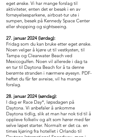
eget ønske. Vi har mange forslag til
aktiviteter, enten det er besøk i en av
fornøyelsesparkene, airboat-tur ute i
sumpen, besøk på Kennedy Space Center
eller shopping og sightseeing.
27. januar 2024 (lørdag):
Fridag som du kan bruke etter eget ønske.
Noen velger å kjøre ut til vestkysten, til
Tampa og Clearwater Beach ved
Mexicogulfen. Noen vil allerede i dag ta
en tur til Daytona Beach for å ta denne
berømte stranden i nærmere øyesyn. PDF-
heftet du får før avreise, vil ha mange
forslag.
28. januar 2024 (søndag):
I dag er Race Day*, løpsdagen på
Daytona. Vi anbefaler å ankomme
Daytona tidlig, slik at man har nok tid til å
oppleve folkeliv og alt som hører med før
selve løpet starter. Normalt er det ca. en
times kjøring fra hotellet i Orlando til
Daytona International Speedway, men i