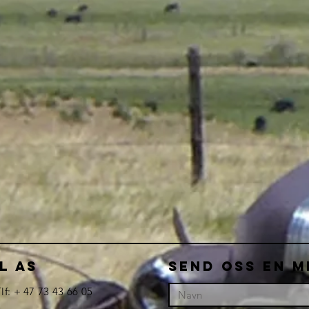
L AS
Send oss en m
lf: + 47 73 43 66 05