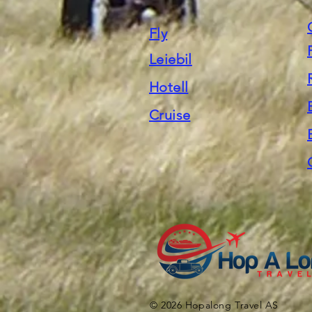
Fly
Leiebil
Hotell
Cruise
© 2026 Hopalong Travel AS