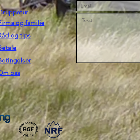
Gruppetur
Firma og familie
Råd og tips
Betale
Betingelser
Om oss