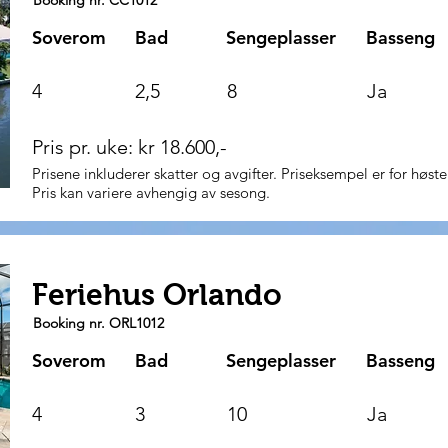
Booking nr. CC1012
Soverom
Bad
Sengeplasser
Basseng
4
2,5
8
Ja
Pris pr. uke: kr 18.600,-
Prisene inkluderer skatter og avgifter. Priseksempel er for høst
Pris kan variere avhengig av sesong.
Feriehus Orlando
Booking nr. ORL1012
Soverom
Bad
Sengeplasser
Basseng
4
3
10
Ja