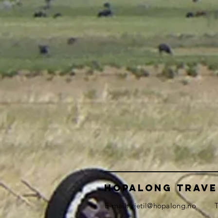
HOPALONG TRAVE
E-mail:
kjetil@hopalong.no
T