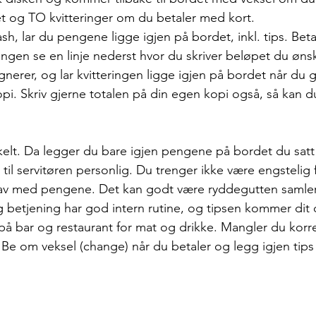
et og TO kvitteringer om du betaler med kort. 
sh, lar du pengene ligge igjen på bordet, inkl. tips. Bet
eringen se en linje nederst hvor du skriver beløpet du øns
nerer, og lar kvitteringen ligge igjen på bordet når du 
opi. Skriv gjerne totalen på din egen kopi også, så kan d
elt. Da legger du bare igjen pengene på bordet du satt
t til servitøren personlig. Du trenger ikke være engstelig f
 av med pengene. Det kan godt være ryddegutten samler
g betjening har god intern rutine, og tipsen kommer dit 
g på bar og restaurant for mat og drikke. Mangler du korre
? Be om veksel (change) når du betaler og legg igjen tips 