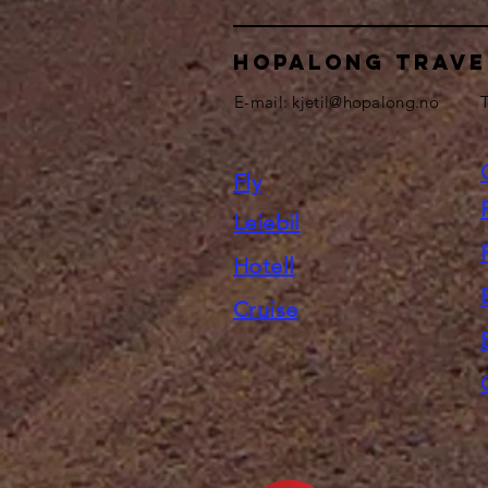
HOPALONG TRAVE
E-mail:
kjetil@hopalong.no
T
Fly
Leiebil
Hotell
Cruise