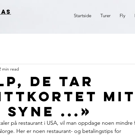
 AS
Startside
Turer
Fly
2 min read
lp, de tar
ittkortet mi
 syne ...»
ler på restaurant i USA, vil man oppdage noen mindre fo
rge. Her er noen restaurant- og betalingstips for 