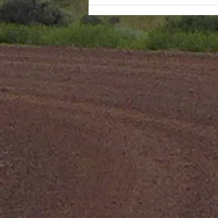
ikke vet om
gjenåpningen
av USA