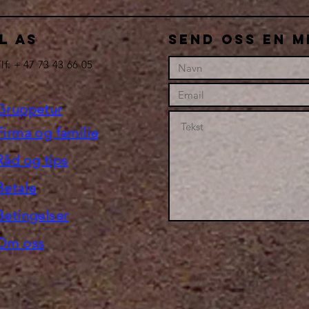
L AS
Send oss en m
lf: + 47 73 43 66 05
Gruppetur
Firma og familie
Råd og tips
Betale
Betingelser
Om oss