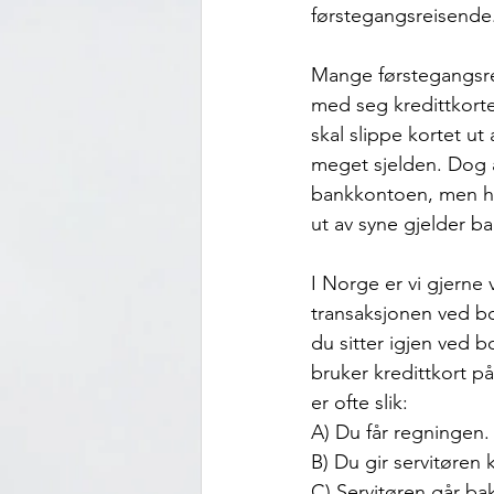
førstegangsreisende.
Mange førstegangsrei
med seg kredittkortet
skal slippe kortet ut
meget sjelden. Dog an
bankkontoen, men hvo
ut av syne gjelder bar
I Norge er vi gjerne
transaksjonen ved bo
du sitter igjen ved b
bruker kredittkort p
er ofte slik: 
A) Du får regningen.
B) Du gir servitøren
C) Servitøren går ba