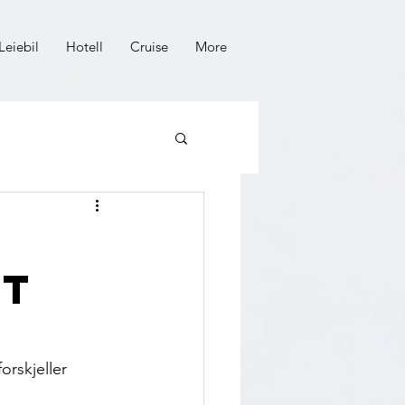
Leiebil
Hotell
Cruise
More
tt
rskjeller 