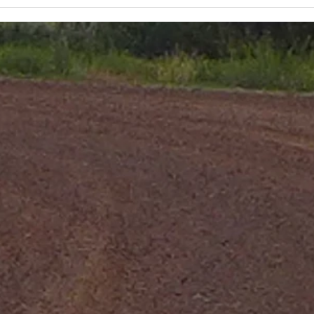
etter covid
me
le
US