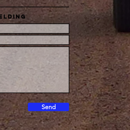
elding
Send