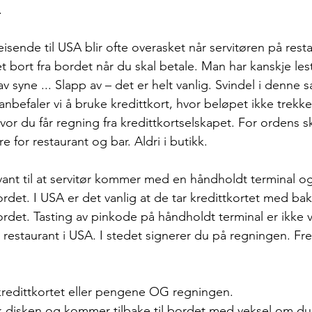
 
sende til USA blir ofte overasket når servitøren på resta
 bort fra bordet når du skal betale. Man har kanskje les
 av syne ... Slapp av – det er helt vanlig. Svindel i denn
befaler vi å bruke kredittkort, hvor beløpet ikke trekkes
r du får regning fra kredittkortselskapet. For ordens sky
e for restaurant og bar. Aldri i butikk.
 vant til at servitør kommer med en håndholdt terminal og
rdet. I USA er det vanlig at de tar kredittkortet med ba
ordet. Tasting av pinkode på håndholdt terminal er ikke v
å restaurant i USA. I stedet signerer du på regningen. 
 
 kredittkortet eller pengene OG regningen. 
k disken og kommer tilbake til bordet med veksel om du 