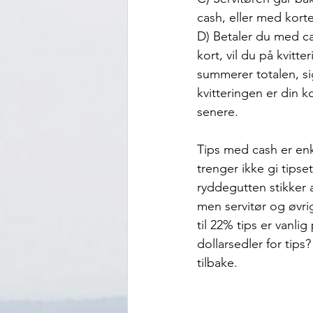
cash, eller med kort
D) Betaler du med ca
kort, vil du på kvitt
summerer totalen, sig
kvitteringen er din k
senere.  
Tips med cash er enk
trenger ikke gi tipse
ryddegutten stikker
men servitør og øvri
til 22% tips er vanli
dollarsedler for tips
tilbake.