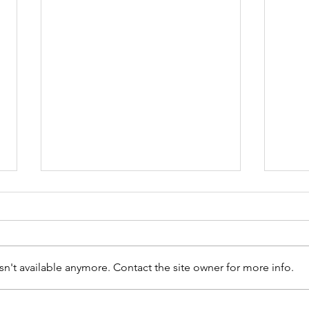
n't available anymore. Contact the site owner for more info.
Første USA-tur
Hv