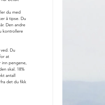
aler du med 
ker å tipse. Du 
går. Den andre 
u kontrollere 
 ved. Du 
or at 
 inn pengene, 
den skal. 18% 
kt antall 
fra det du fikk 