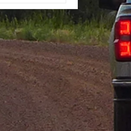
d
iebilprisene i
A?