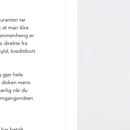
uranten tar 
t at man ikke 
e sammenheng er 
 direkte fra 
ld; kredittkort 
 gjør hele 
k disken mens 
anlig når du 
Fremgangsmåten 
har betalt 